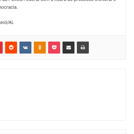
mocracia.
ceió/AL
Pinterest
Reddit
VK
OK
Pocket
Compartilhar via e-mail
Imprimir