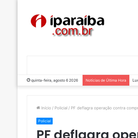
Lu
quinta-feira, agosto 6 2026
Notícias de Última Hora
Início
/
Policial
/
PF deflagra operação contra comp
Policial
PF deflagra ope