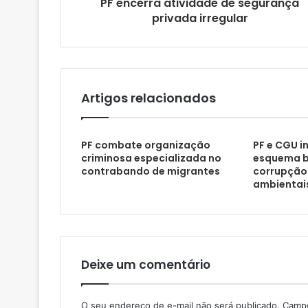
PF encerra atividade de segurança
d
privada irregular
e
e
m
a
i
l
Artigos relacionados
PF combate organização
PF e CGU i
criminosa especializada no
esquema bi
contrabando de migrantes
corrupção
ambientai
Deixe um comentário
O seu endereço de e-mail não será publicado.
Campo