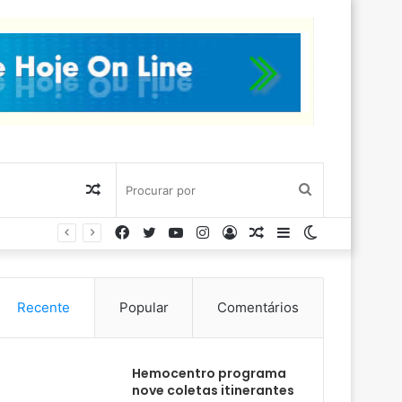
Artigo
Procurar
Facebook
Twitter
YouTube
Instagram
Entrar
Artigo
Barra
Switch
aleatório
por
aleatório
Lateral
skin
Recente
Popular
Comentários
Hemocentro programa
nove coletas itinerantes