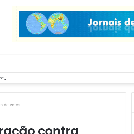
cas Ribeiro inspeciona obras da última etapa do Centro de Convenções
ra de votos
ração contra