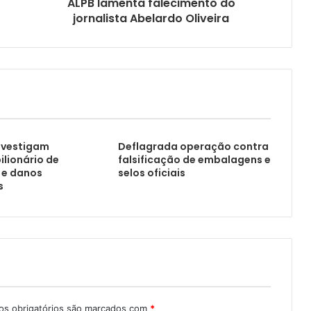
ALPB lamenta falecimento do
jornalista Abelardo Oliveira
nvestigam
Deflagrada operação contra
lionário de
falsificação de embalagens e
 e danos
selos oficiais
s
s obrigatórios são marcados com
*