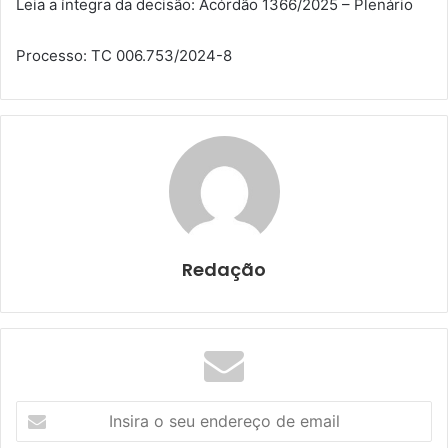
Leia a íntegra da decisão: Acórdão 1366/2025 – Plenário
Processo: TC 006.753/2024-8
Redação
I
n