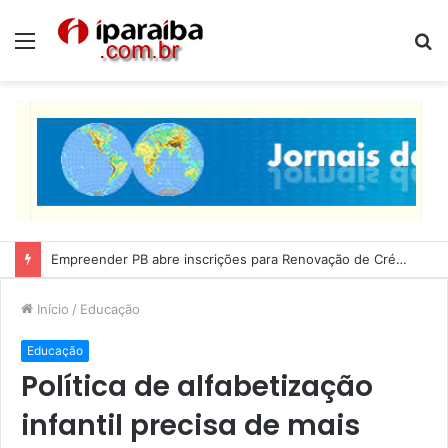
Menu
P
p
Lucas Ribeiro inspeciona obras da última etapa do Centro de Convenções
Início
/
Educação
Educação
Política de alfabetização
infantil precisa de mais