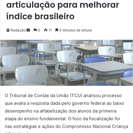
articulação para melhorar
índice brasileiro
Redação
M
0
11
3 minutos de leitura
a
n
d
e
u
m
e
-
m
O Tribunal de Contas da União (TCU) analisou processo
a
que avalia a resposta dada pelo governo federal ao baixo
i
desempenho na alfabetização dos alunos da primeira
l
etapa do ensino fundamental. O foco da fiscalização foi
nas estratégias e ações do Compromisso Nacional Criança