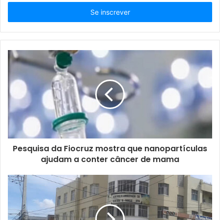
s
i
r
a
o
s
e
u
e
n
d
e
r
e
ç
Pesquisa da Fiocruz mostra que nanopartículas
o
ajudam a conter câncer de mama
d
e
e
m
a
i