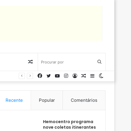
Artigo
Procurar
Facebook
Twitter
YouTube
Instagram
Entrar
Artigo
Barra
Switch
aleatório
por
aleatório
Lateral
skin
Recente
Popular
Comentários
Hemocentro programa
nove coletas itinerantes