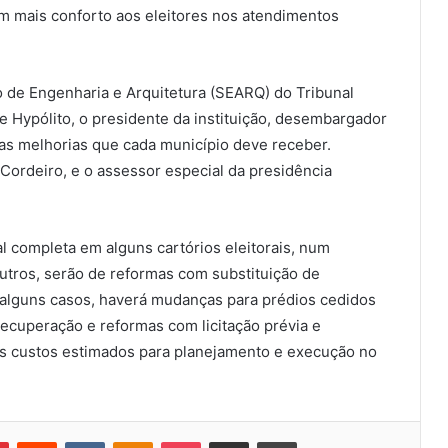
m mais conforto aos eleitores nos atendimentos
 de Engenharia e Arquitetura (SEARQ) do Tribunal
pe Hypólito, o presidente da instituição, desembargador
s as melhorias que cada município deve receber.
 Cordeiro, e o assessor especial da presidência
 completa em alguns cartórios eleitorais, num
outros, serão de reformas com substituição de
m alguns casos, haverá mudanças para prédios cedidos
recuperação e reformas com licitação prévia e
 os custos estimados para planejamento e execução no
Pinterest
Reddit
VK
OK
Pocket
Compartilhar via e-mail
Imprimir