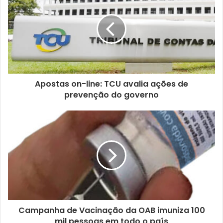
u
e
n
d
e
r
e
ç
Apostas on-line: TCU avalia ações de
o
prevenção do governo
d
e
e
m
a
i
l
Campanha de Vacinação da OAB imuniza 100
mil pessoas em todo o país