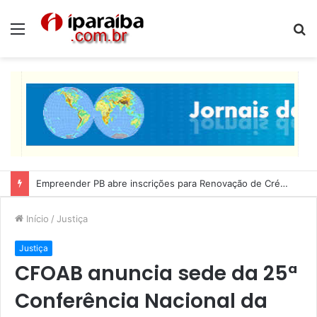
Menu
P
p
Empreender PB abre inscrições para Renovação de Crédito
Início
/
Justiça
Justiça
CFOAB anuncia sede da 25ª
Conferência Nacional da