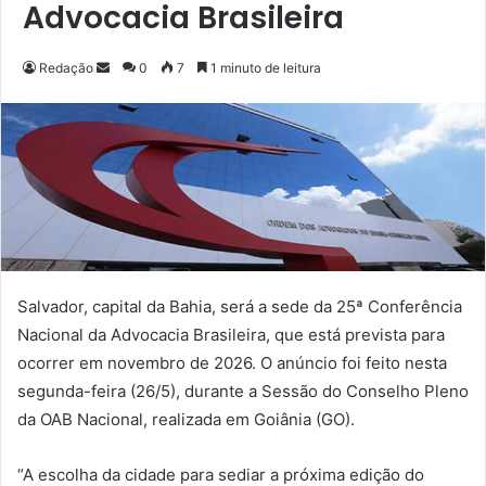
Advocacia Brasileira
Redação
M
0
7
1 minuto de leitura
a
n
d
e
u
m
e
-
m
Salvador, capital da Bahia, será a sede da 25ª Conferência
a
Nacional da Advocacia Brasileira, que está prevista para
i
ocorrer em novembro de 2026. O anúncio foi feito nesta
l
segunda-feira (26/5), durante a Sessão do Conselho Pleno
da OAB Nacional, realizada em Goiânia (GO).
“A escolha da cidade para sediar a próxima edição do