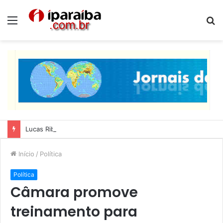
Menu
P
p
Lucas Ribeiro inspeciona obras da última etapa do Centro de Convenções
Início
/
Política
Política
Câmara promove
treinamento para