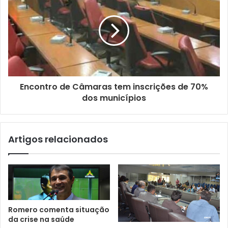
m
a
i
l
Encontro de Câmaras tem inscrições de 70%
dos municípios
Artigos relacionados
Romero comenta situação
da crise na saúde