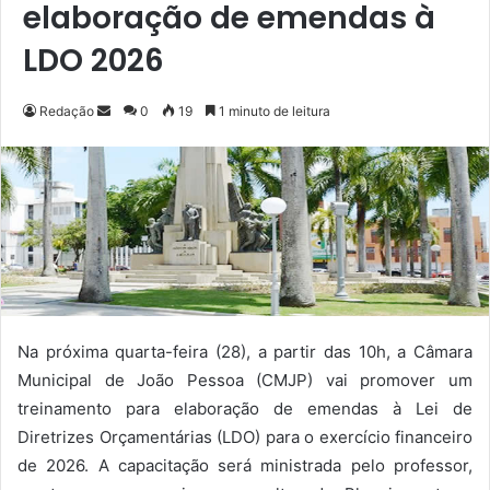
elaboração de emendas à
LDO 2026
Redação
M
0
19
1 minuto de leitura
a
n
d
e
u
m
e
-
m
Na próxima quarta-feira (28), a partir das 10h, a Câmara
a
Municipal de João Pessoa (CMJP) vai promover um
i
treinamento para elaboração de emendas à Lei de
l
Diretrizes Orçamentárias (LDO) para o exercício financeiro
de 2026. A capacitação será ministrada pelo professor,