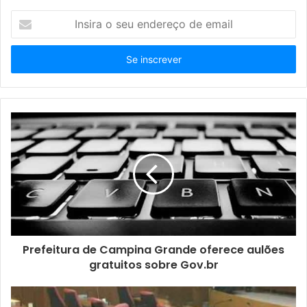
I
n
s
i
r
a
o
s
e
u
e
n
d
e
r
e
ç
Prefeitura de Campina Grande oferece aulões
o
gratuitos sobre Gov.br
d
e
e