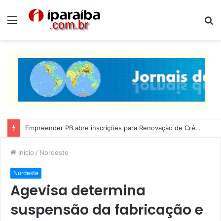
Menu
P
p
Lucas Ribeiro inspeciona obras da última etapa do Centro de Convenções
Início
/
Nordeste
Nordeste
Agevisa determina
suspensão da fabricação e