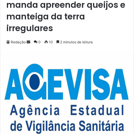
manda apreender queijos e
manteiga da terra
irregulares
Redação
M
0
10
2 minutos de leitura
a
n
d
e
u
m
e
-
m
a
i
l