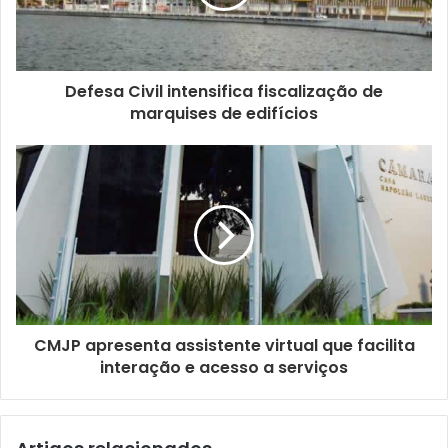
d
e
r
e
ç
Defesa Civil intensifica fiscalização de
o
marquises de edifícios
d
e
e
m
a
i
l
CMJP apresenta assistente virtual que facilita
interação e acesso a serviços