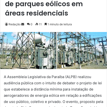
de parques eólicos em
áreas residenciais
Redação
M
0
11
1 minuto de leitura
a
n
d
e
u
m
e
-
m
A Assembleia Legislativa da Paraíba (ALPB) realizou
a
audiência pública com o intuito de debater o projeto de lei
i
que estabelece a distância mínima para instalação de
l
aerogeradores de energia eólica em relação a edificações
de uso público, coletivo e privado. O evento, proposto pela