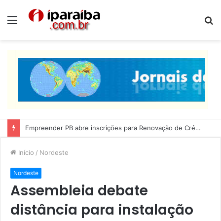
Menu
P
p
Lucas Ribeiro inspeciona obras da última etapa do Centro de Convenções
Início
/
Nordeste
Nordeste
Assembleia debate
distância para instalação