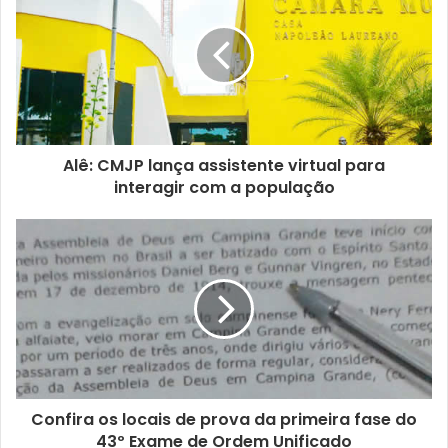
u
e
n
d
e
r
e
ç
Alê: CMJP lança assistente virtual para
o
interagir com a população
d
e
e
m
a
i
l
Confira os locais de prova da primeira fase do
43º Exame de Ordem Unificado