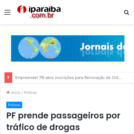
Menu
P
p
Lucas Ribeiro inspeciona obras da última etapa do Centro de Convenções
Início
/
Policial
Policial
PF prende passageiros por
tráfico de drogas