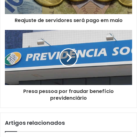
e
r
e
ç
Reajuste de servidores será pago em maio
o
d
e
e
m
a
i
l
Presa pessoa por fraudar benefício
previdenciário
Artigos relacionados