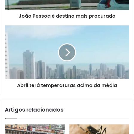
r
e
ç
João Pessoa é destino mais procurado
o
d
e
e
m
a
i
l
Abril terá temperaturas acima da média
Artigos relacionados