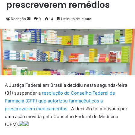
prescreverem remédios
Redação
M
0
14
1 minuto de leitura
a
n
d
e
u
m
e
-
m
A Justiça Federal em Brasília decidiu nesta segunda-feira
a
(31) suspender a
resolução do Conselho Federal de
i
Farmácia (CFF) que autorizou farmacêuticos a
l
prescreverem medicamentos
. A decisão foi motivada por
uma ação movida pelo Conselho Federal de Medicina
(CFM).