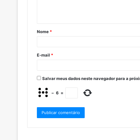
Nome
*
E-mail
*
Salvar meus dados neste navegador para a próx
−
6
=