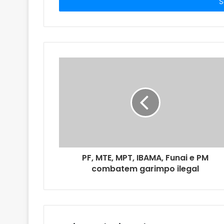
i
r
a
o
s
e
u
e
n
d
e
r
e
ç
o
PF, MTE, MPT, IBAMA, Funai e PM
d
combatem garimpo ilegal
e
e
m
a
i
l