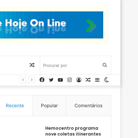
Artigo
Procurar
Facebook
Twitter
YouTube
Instagram
Entrar
Artigo
Barra
Switch
aleatório
por
aleatório
Lateral
skin
Recente
Popular
Comentários
Hemocentro programa
nove coletas itinerantes