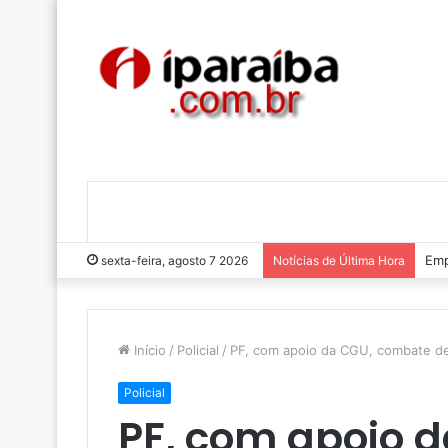
Emp
sexta-feira, agosto 7 2026
Notícias de Última Hora
Início
/
Policial
/
PF, com apoio da CGU, combate de
Policial
PF, com apoio 