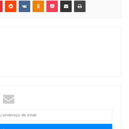
Pinterest
Reddit
VK
OK
Pocket
Compartilhar via e-mail
Imprimir