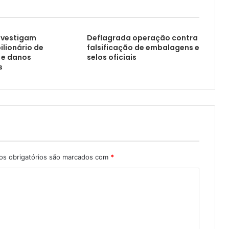
nvestigam
Deflagrada operação contra
lionário de
falsificação de embalagens e
 e danos
selos oficiais
s
s obrigatórios são marcados com
*