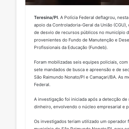
Teresina/PI
. A Polícia Federal deflagrou, nest
apoio da Controladoria-Geral da União (CGU)
de desvio de recursos públicos no município d
provenientes do Fundo de Manutenção e Desen
Profissionais da Educação (Fundeb).
Foram mobilizadas seis equipes policiais, com
sete mandados de busca e apreensão e de sequ
São Raimundo Nonato/PI e Camaçari/BA. As med
Federal.
A investigação foi iniciada após a detecção d
dinheiro, envolvendo o núcleo empresarial e po
Os investigados teriam utilizado um operador 
município de São Raimundo Nonato/PI, para ocu