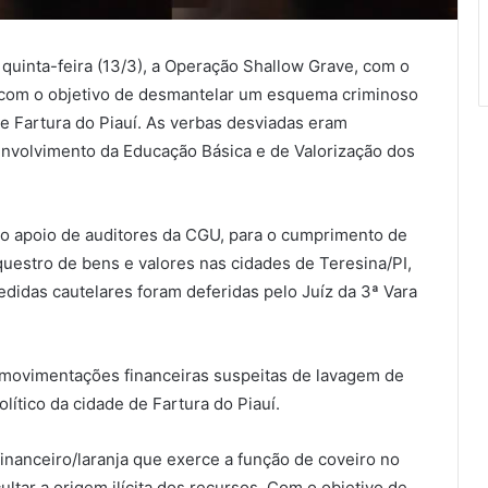
a quinta-feira (13/3), a Operação Shallow Grave, com o
, com o objetivo de desmantelar um esquema criminoso
e Fartura do Piauí. As verbas desviadas eram
volvimento da Educação Básica e de Valorização dos
 o apoio de auditores da CGU, para o cumprimento de
estro de bens e valores nas cidades de Teresina/PI,
idas cautelares foram deferidas pelo Juíz da 3ª Vara
e movimentações financeiras suspeitas de lavagem de
lítico da cidade de Fartura do Piauí.
financeiro/laranja que exerce a função de coveiro no
ltar a origem ilícita dos recursos. Com o objetivo de