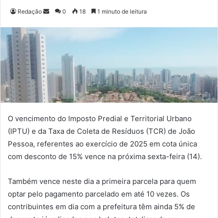
Redação
M
0
18
1 minuto de leitura
a
n
d
e
u
m
e
-
m
O vencimento do Imposto Predial e Territorial Urbano
a
(IPTU) e da Taxa de Coleta de Resíduos (TCR) de João
i
Pessoa, referentes ao exercício de 2025 em cota única
l
com desconto de 15% vence na próxima sexta-feira (14).
Também vence neste dia a primeira parcela para quem
optar pelo pagamento parcelado em até 10 vezes. Os
contribuintes em dia com a prefeitura têm ainda 5% de