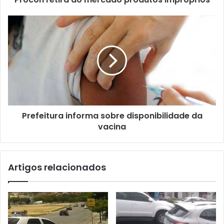
o
d
e
e
m
a
i
l
Prefeitura informa sobre disponibilidade da
vacina
Artigos relacionados