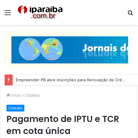
Menu
P
p
Lucas Ribeiro inspeciona obras da última etapa do Centro de Convenções
Início
/
Cidades
Cidades
Pagamento de IPTU e TCR
em cota única