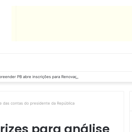
reender PB abre inscrições para Renovação de Crédito
se das contas do presidente da República
trizes para análise