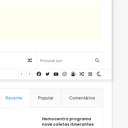
Artigo
Procurar
Facebook
Twitter
YouTube
Instagram
Entrar
Artigo
Barra
Switch
aleatório
por
aleatório
Lateral
skin
Recente
Popular
Comentários
Hemocentro programa
nove coletas itinerantes