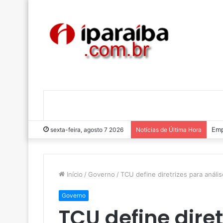
Emp
sexta-feira, agosto 7 2026
Notícias de Última Hora
Início
/
Governo
/
TCU define diretrizes para análi
Governo
TCU define dire