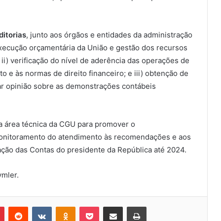
ditorias
, junto aos órgãos e entidades da administração
 execução orçamentária da União e gestão dos recursos
 ii) verificação do nível de aderência das operações de
 e às normas de direito financeiro; e iii) obtenção de
ar opinião sobre as demonstrações contábeis
m a área técnica da CGU para promover o
monitoramento do atendimento às recomendações e aos
ção das Contas do presidente da República até 2024.
ymler.
Pinterest
Reddit
VK
OK
Pocket
Compartilhar via e-mail
Imprimir