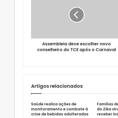
e
n
d
e
r
e
ç
o
Assembleia deve escolher novo
d
conselheiro do TCE após o Carnaval
e
e
m
a
i
l
Artigos relacionados
Saúde realiza ações de
Famílias d
monitoramento e combate à
do Zika ví
crise de bebidas adulteradas
receber i