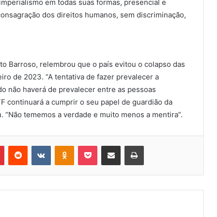
 imperialismo em todas suas formas, presencial e
 consagração dos direitos humanos, sem discriminação,
to Barroso, relembrou que o país evitou o colapso das
iro de 2023. “A tentativa de fazer prevalecer a
do não haverá de prevalecer entre as pessoas
 continuará a cumprir o seu papel de guardião da
ou. “Não tememos a verdade e muito menos a mentira”.
Pinterest
Reddit
VK
OK
Pocket
Compartilhar via e-mail
Imprimir