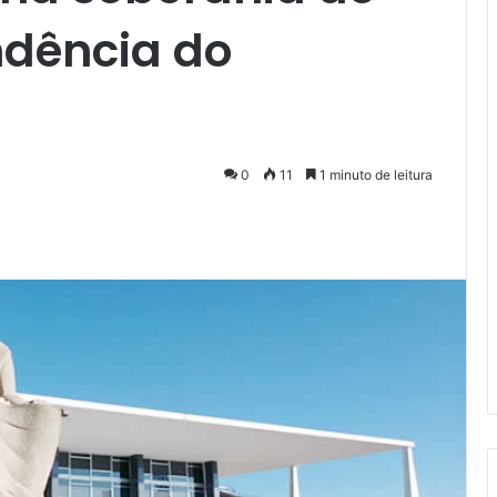
ndência do
0
11
1 minuto de leitura