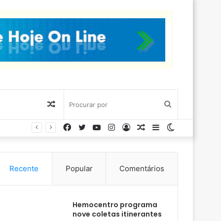
Artigo
Procurar
Facebook
Twitter
YouTube
Instagram
Entrar
Artigo
Barra
Switch
aleatório
por
aleatório
Lateral
skin
Recente
Popular
Comentários
Hemocentro programa
nove coletas itinerantes