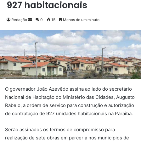
927 habitacionais
Redação
M
0
15
Menos de um minuto
a
n
d
e
u
m
e
-
m
O governador João Azevêdo assina ao lado do secretário
a
Nacional de Habitação do Ministério das Cidades, Augusto
i
Rabelo, a ordem de serviço para construção e autorização
l
de contratação de 927 unidades habitacionais na Paraíba.
Serão assinados os termos de compromisso para
realização de sete obras em parceria nos municípios de