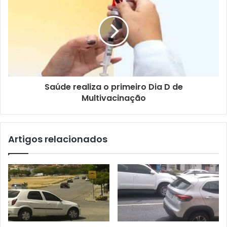
m
a
i
l
Saúde realiza o primeiro Dia D de
Multivacinação
Artigos relacionados