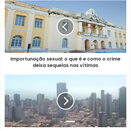
s
e
u
e
n
d
e
r
e
ç
Importunação sexual: o que é e como o crime
o
deixa sequelas nas vítimas
d
e
e
m
a
i
l