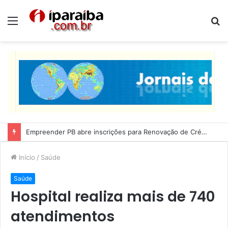
Menu
P
p
Empreender PB abre inscrições para Renovação de Crédito
Início
/
Saúde
Saúde
Hospital realiza mais de 740
atendimentos