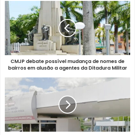
s
e
u
e
n
d
e
r
e
ç
CMJP debate possível mudança de nomes de
o
bairros em alusão a agentes da Ditadura Militar
d
e
e
m
a
i
l