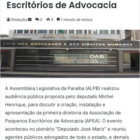
Escritórios de Advocacia
Redação
M
0
9
1 minuto de leitura
a
n
d
e
u
m
e
-
m
A Assembleia Legislativa da Paraíba (ALPB) realizou
a
audiência pública proposta pelo deputado Michel
i
Henrique, para discutir a criação, instalação e
l
apresentação da primeira diretoria da Associação de
Pequenos Escritórios de Advocacia (APEA). O evento
aconteceu no plenário “Deputado José Mariz” e reuniu
agentes públicos advogados de todo o estado, e demais