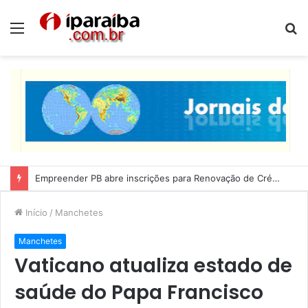
Menu
P
p
Lucas Ribeiro inspeciona obras da última etapa do Centro de Convenções
Início
/
Manchetes
Manchetes
Vaticano atualiza estado de
saúde do Papa Francisco