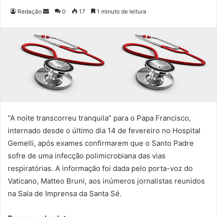
Redação
M
0
17
1 minuto de leitura
a
n
d
e
u
m
e
-
m
“A noite transcorreu tranquila” para o Papa Francisco,
a
internado desde o último dia 14 de fevereiro no Hospital
i
Gemelli, após exames confirmarem que o Santo Padre
l
sofre de uma infecção polimicrobiana das vias
respiratórias. A informação foi dada pelo porta-voz do
Vaticano, Matteo Bruni, aos inúmeros jornalistas reunidos
na Sala de Imprensa da Santa Sé.