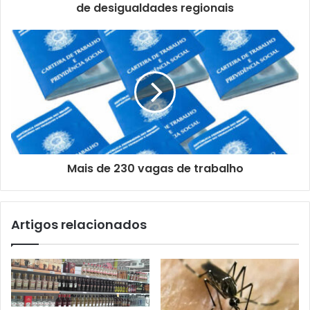
d
de desigualdades regionais
e
e
m
a
i
l
Mais de 230 vagas de trabalho
Artigos relacionados