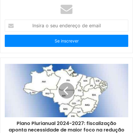
I
n
s
i
r
a
o
s
e
u
e
n
d
e
r
e
ç
Plano Plurianual 2024-2027: fiscalização
o
aponta necessidade de maior foco na redução