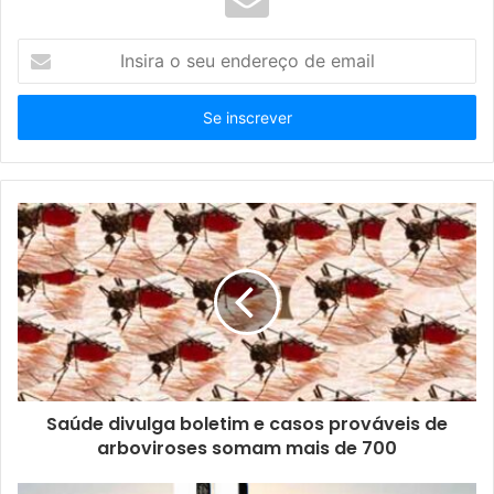
I
n
s
i
r
a
o
s
e
u
e
n
d
e
r
e
ç
Saúde divulga boletim e casos prováveis de
o
arboviroses somam mais de 700
d
e