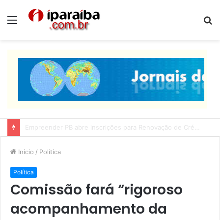
Menu
P
p
Lucas Ribeiro inspeciona obras da última etapa do Centro de Convenções
Início
/
Política
Política
Comissão fará “rigoroso
acompanhamento da