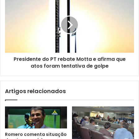
e
m
a
i
l
Presidente do PT rebate Motta e afirma que
atos foram tentativa de golpe
Artigos relacionados
Romero comenta situação