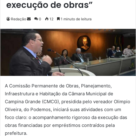
execução de obras”
Redação
M
0
12
1 minuto de leitura
a
n
d
e
u
m
e
-
m
A Comissão Permanente de Obras, Planejamento,
a
Infraestrutura e Habitação da Câmara Municipal de
i
Campina Grande (CMCG), presidida pelo vereador Olimpio
l
Oliveira, do Podemos, iniciará suas atividades com um
foco claro: o acompanhamento rigoroso da execução das
obras financiadas por empréstimos contraídos pela
prefeitura.