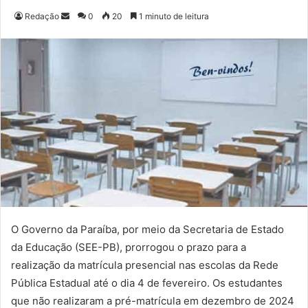
Redação
M
0
20
1 minuto de leitura
a
n
d
e
u
m
e
-
m
a
i
l
O Governo da Paraíba, por meio da Secretaria de Estado
da Educação (SEE-PB), prorrogou o prazo para a
realização da matrícula presencial nas escolas da Rede
Pública Estadual até o dia 4 de fevereiro. Os estudantes
que não realizaram a pré-matrícula em dezembro de 2024