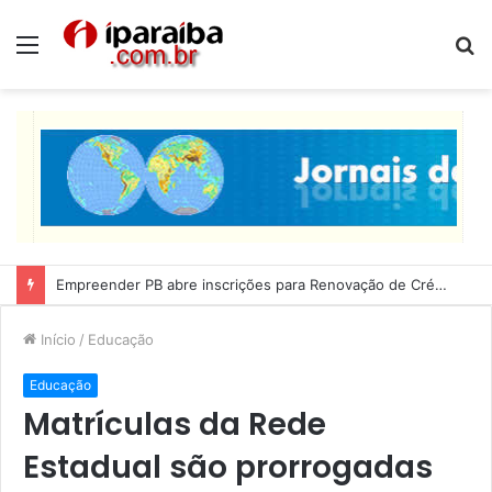
Menu
P
p
Lucas Ribeiro inspeciona obras da última etapa do Centro de Convenções
Início
/
Educação
Educação
Matrículas da Rede
Estadual são prorrogadas