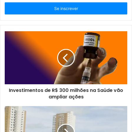
s
i
r
a
o
s
e
u
e
n
d
e
r
e
ç
Investimentos de R$ 300 milhões na Saúde vão
o
ampliar ações
d
e
e
m
a