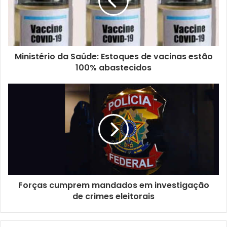
n
d
e
r
e
ç
Ministério da Saúde: Estoques de vacinas estão
o
100% abastecidos
d
e
e
m
a
i
l
Forças cumprem mandados em investigação
de crimes eleitorais