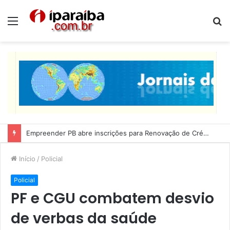
Menu
P
p
Empreender PB abre inscrições para Renovação de Crédito
Início
/
Policial
Policial
PF e CGU combatem desvio
de verbas da saúde