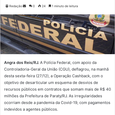
Redação
M
0
24
1 minuto de leitura
a
n
d
e
u
m
e
-
m
Angra dos Reis/RJ.
A Polícia Federal, com apoio da
a
Controladoria-Geral da União (CGU), deflagrou, na manhã
i
desta sexta-feira (27/12), a Operação Cashback, com o
l
objetivo de desarticular um esquema de desvios de
recursos públicos em contratos que somam mais de R$ 40
milhões da Prefeitura de Paraty/RJ. As irregularidades
ocorriam desde a pandemia da Covid-19, com pagamentos
indevidos a agentes públicos.