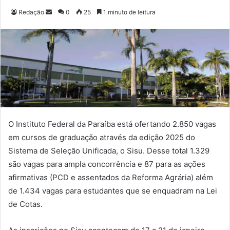
Redação
M
0
25
1 minuto de leitura
a
n
d
e
u
m
e
-
m
O Instituto Federal da Paraíba está ofertando 2.850 vagas
a
em cursos de graduação através da edição 2025 do
i
Sistema de Seleção Unificada, o Sisu. Desse total 1.329
l
são vagas para ampla concorrência e 87 para as ações
afirmativas (PCD e assentados da Reforma Agrária) além
de 1.434 vagas para estudantes que se enquadram na Lei
de Cotas.