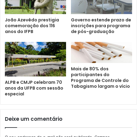
João Azevêdo prestigia
Governo estende prazo de
comemoração dos 116
inscrições para programa
anos do IFPB
de pós-graduação
Mais de 80% dos
participantes do
Programa de Controle do
ALPB e CMJP celebram 70
Tabagismo largam o vício
anos da UFPB com sessão
especial
Deixe um comentário
O seu endereço de e-mail não será publicado.
Campos