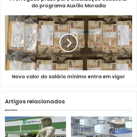
o
do programa Auxílio Moradia
d
e
e
m
a
i
l
Novo valor do salário mínimo entra em vigor
Artigos relacionados