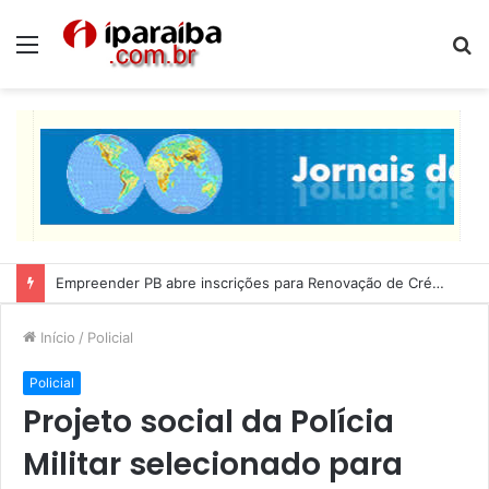
Menu
P
p
Lucas Ribeiro inspeciona obras da última etapa do Centro de Convenções
Início
/
Policial
Policial
Projeto social da Polícia
Militar selecionado para