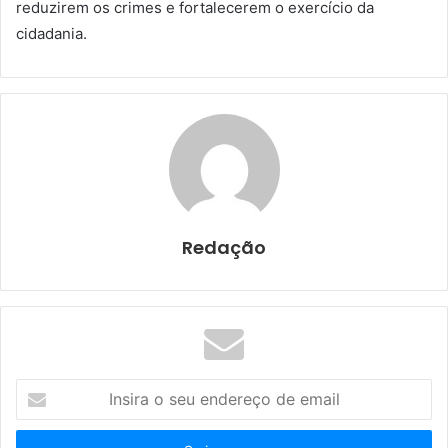
reduzirem os crimes e fortalecerem o exercício da
cidadania.
Redação
I
n
s