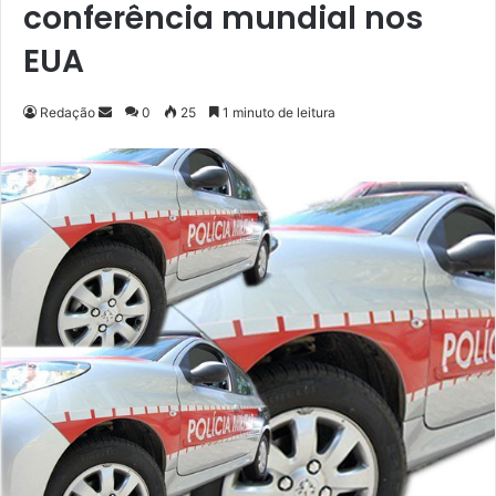
conferência mundial nos
EUA
Redação
M
0
25
1 minuto de leitura
a
n
d
e
u
m
e
-
m
a
i
l