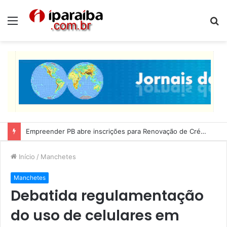
Menu
P
p
Lucas Ribeiro inspeciona obras da última etapa do Centro de Convenções
Início
/
Manchetes
Manchetes
Debatida regulamentação
do uso de celulares em