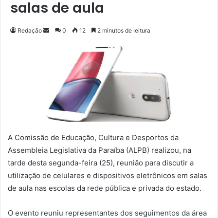
salas de aula
Redação
M
0
12
2 minutos de leitura
a
n
d
e
u
m
e
-
m
A Comissão de Educação, Cultura e Desportos da
a
Assembleia Legislativa da Paraíba (ALPB) realizou, na
i
tarde desta segunda-feira (25), reunião para discutir a
l
utilização de celulares e dispositivos eletrônicos em salas
de aula nas escolas da rede pública e privada do estado.
O evento reuniu representantes dos seguimentos da área