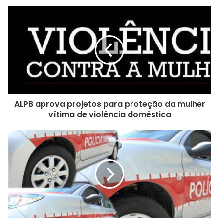
s
e
u
e
n
d
e
r
e
ç
ALPB aprova projetos para proteção da mulher
o
vítima de violência doméstica
d
e
e
m
a
i
l