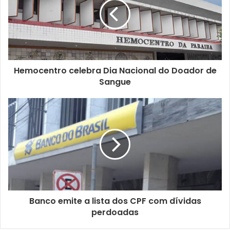
e
n
d
e
r
e
ç
Hemocentro celebra Dia Nacional do Doador de
o
Sangue
d
e
e
m
a
i
l
Banco emite a lista dos CPF com dívidas
perdoadas