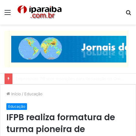
Menu
P
p
Lucas Ribeiro inspeciona obras da última etapa do Centro de Convenções
Início
/
Educação
Educação
IFPB realiza formatura de
turma pioneira de