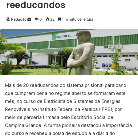
reeducandos
Redação
M
0
22
1 minuto de leitura
a
n
d
e
u
m
e
-
Mais de 20 reeducandos do sistema prisional paraibano
m
que cumprem pena no regime aberto se formaram este
a
i
mês, no curso de Eletricista de Sistemas de Energias
l
Renováveis no Instituto Federal da Paraíba (IFPB), por
meio de parceria firmada pelo Escritório Social de
Campina Grande. A turma pioneira destacou a importância
do curso e recebeu a bolsa de estudo e a diária do