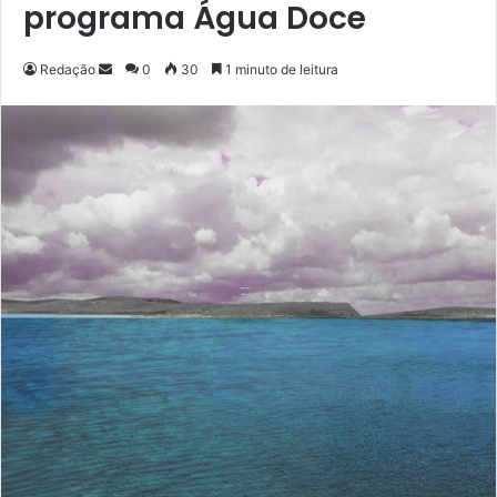
programa Água Doce
Redação
M
0
30
1 minuto de leitura
a
n
d
e
u
m
e
-
m
a
i
l