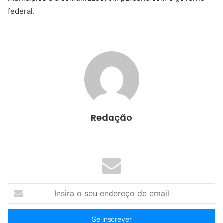
federal.
Redação
I
n
s
i