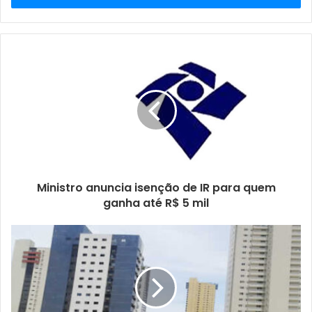
r
a
o
s
e
u
e
n
d
e
r
e
ç
Ministro anuncia isenção de IR para quem
o
ganha até R$ 5 mil
d
e
e
m
a
i
l