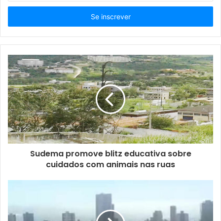
s
i
r
a
o
s
e
u
e
n
d
e
r
e
ç
Sudema promove blitz educativa sobre
o
cuidados com animais nas ruas
d
e
e
m
a