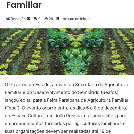
Familiar
Redação
M
0
28
1 minuto de leitura
a
n
d
e
u
m
e
-
m
O Governo do Estado, através da Secretaria da Agricultura
a
Familiar e do Desenvolvimento do Semiárido (Seafds),
i
lançou edital para a Feira Paraibana de Agricultura Familiar
l
(Fepaf). O evento ocorre entre os dias 6 e 8 de dezembro,
no Espaço Cultural, em João Pessoa, e as inscrições para
empreendimentos formados por agricultores familiares e
suas organizações devem ser realizadas até 19 de