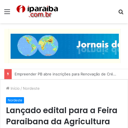
Menu
P
p
Lucas Ribeiro inspeciona obras da última etapa do Centro de Convenções
Início
/
Nordeste
Nordeste
Lançado edital para a Feira
Paraibana da Agricultura