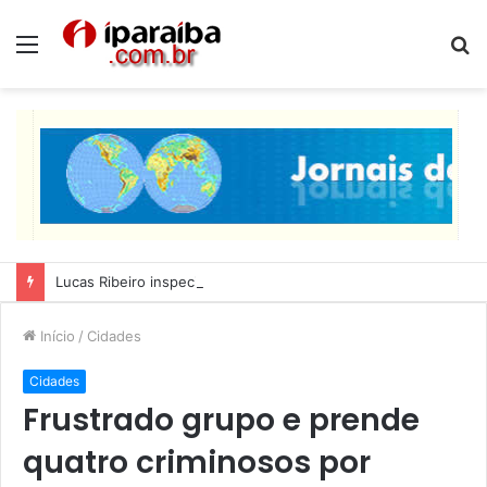
Menu
P
p
Lucas Ribeiro inspeciona obras da última etapa do Centro de Convenções
Início
/
Cidades
Cidades
Frustrado grupo e prende
quatro criminosos por