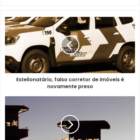
a
o
s
e
u
e
n
d
e
r
e
ç
Estelionatário, falso corretor de imóveis é
o
novamente preso
d
e
e
m
a
i
l