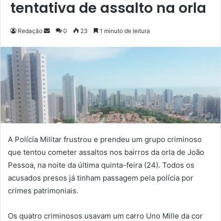
tentativa de assalto na orla
Redação
M
0
23
1 minuto de leitura
a
n
d
e
u
m
e
-
m
A Polícia Militar frustrou e prendeu um grupo criminoso
a
que tentou cometer assaltos nos bairros da orla de João
i
Pessoa, na noite da última quinta-feira (24). Todos os
l
acusados presos já tinham passagem pela polícia por
crimes patrimoniais.
Os quatro criminosos usavam um carro Uno Mille da cor