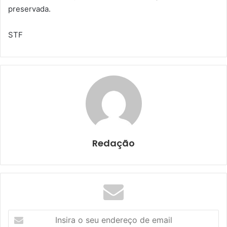
preservada.
STF
Redação
I
n