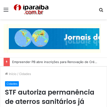
Menu
P
p
Lucas Ribeiro inspeciona obras da última etapa do Centro de Convenções
Início
/
Cidades
Cidades
STF autoriza permanência
de aterros sanitários já