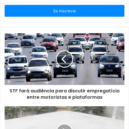
s
i
r
a
o
s
e
u
e
n
d
e
r
e
ç
STF fará audiência para discutir empregatício
o
entre motoristas e plataformas
d
e
e
m
a