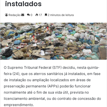
instalados
Redação
M
0
17
2 minutos de leitura
a
n
d
e
u
m
e
-
m
O Supremo Tribunal Federal (STF) decidiu, nesta quinta-
a
feira (24), que os aterros sanitários já instalados, em fase
i
de instalação ou ampliação localizados em áreas de
l
preservação permanente (APPs) poderão funcionar
normalmente até o fim de sua vida útil, prevista no
licenciamento ambiental, ou do contrato de concessão do
empreendimento.