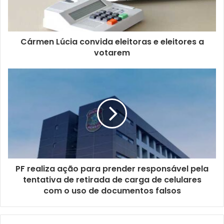
e
r
e
ç
Cármen Lúcia convida eleitoras e eleitores a
o
votarem
d
e
e
m
a
i
l
PF realiza ação para prender responsável pela
tentativa de retirada de carga de celulares
com o uso de documentos falsos