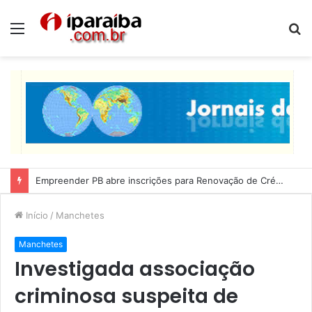
Menu
P
p
Lucas Ribeiro inspeciona obras da última etapa do Centro de Convenções
Início
/
Manchetes
Manchetes
Investigada associação
criminosa suspeita de