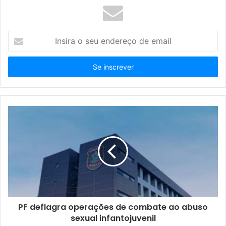
I
n
s
i
r
a
o
s
e
u
e
n
d
e
r
e
ç
PF deflagra operações de combate ao abuso
o
sexual infantojuvenil