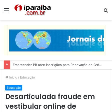
Menu
P
p
Lucas Ribeiro inspeciona obras da última etapa do Centro de Convenções
Início
/
Educação
Educação
Desarticulada fraude em
vestibular online de