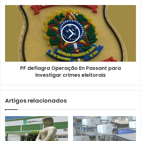
d
e
e
m
a
i
l
PF deflagra Operação En Passant para
investigar crimes eleitorais
Artigos relacionados