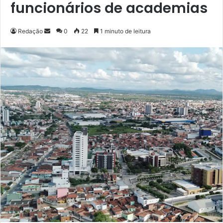
funcionários de academias
Redação
M
0
22
1 minuto de leitura
a
n
d
e
u
m
e
-
m
a
i
l