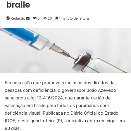
braile
Redação
M
0
20
1 minuto de leitura
a
n
d
e
u
m
e
-
m
Em uma ação que promove a inclusão dos direitos das
a
pessoas com deficiência, o governador João Azevedo
i
sancionou a lei 13.416/2024, que garante cartão de
l
vacinação em braile para todos os paraibanos com
deficiência visual. Publicada no Diário Oficial do Estado
(DOE) desta quarta-feira (9), a iniciativa entra em vigor em
90 dias.