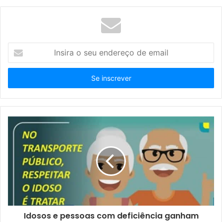
I
n
s
i
r
a
o
s
e
u
e
n
d
e
r
e
ç
Idosos e pessoas com deficiência ganham