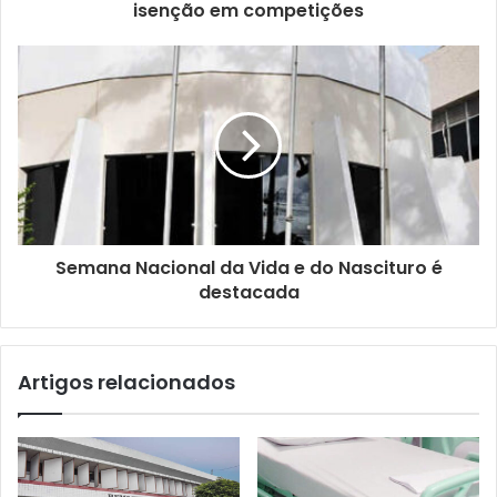
o
isenção em competições
d
e
e
m
a
i
l
Semana Nacional da Vida e do Nascituro é
destacada
Artigos relacionados