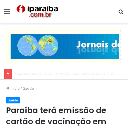
Menu
P
p
Lucas Ribeiro inspeciona obras da última etapa do Centro de Convenções
Início
/
Saúde
Saúde
Paraíba terá emissão de
cartão de vacinação em