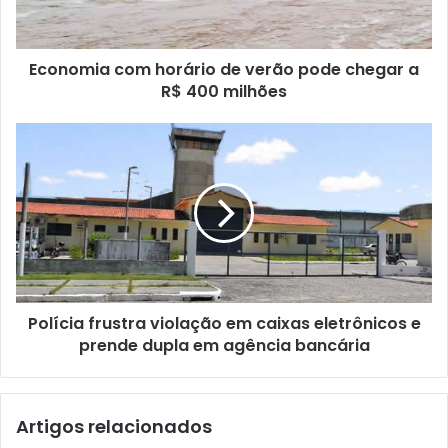
e
r
e
ç
Economia com horário de verão pode chegar a
o
R$ 400 milhões
d
e
e
m
a
i
l
Polícia frustra violação em caixas eletrônicos e
prende dupla em agência bancária
Artigos relacionados