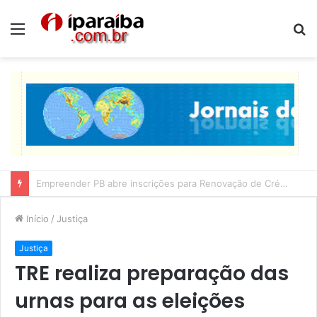
Menu
P
p
Lucas Ribeiro inspeciona obras da última etapa do Centro de Convenções
Início
/
Justiça
Justiça
TRE realiza preparação das
urnas para as eleições