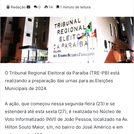
Redação
M
0
14
1 minuto de leitura
a
n
d
e
u
m
e
-
m
O Tribunal Regional Eleitoral da Paraíba (TRE-PB) está
a
realizando a preparação das urnas para as Eleições
i
Municipais de 2024.
l
A ação, que começou nessa segunda-feira (23) e se
estenderá até esta sexta (27), é realizada no Núcleo de
Voto Informatizado (NVI) de João Pessoa, localizado na Av.
Hilton Souto Maior, s/n, no bairro do José Américo e em