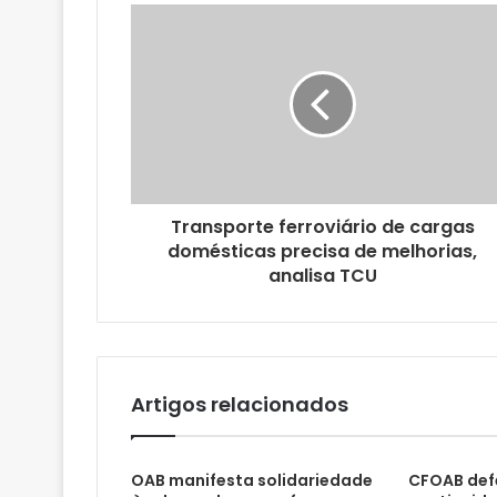
u
e
n
d
e
r
e
ç
o
Transporte ferroviário de cargas
d
domésticas precisa de melhorias,
e
analisa TCU
e
m
a
i
l
Artigos relacionados
OAB manifesta solidariedade
CFOAB def