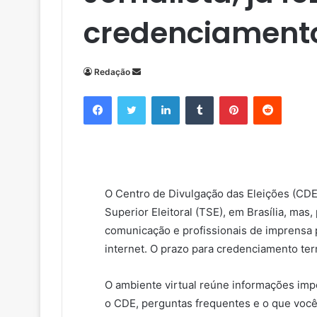
credenciamento
Redação
M
a
Facebook
Twitter
Linkedin
Tumblr
Pinterest
Reddit
n
d
e
u
m
e
O Centro de Divulgação das Eleições (CDE
-
Superior Eleitoral (TSE), em Brasília, mas,
m
comunicação e profissionais de imprensa 
a
internet. O prazo para credenciamento ter
i
l
O ambiente virtual reúne informações imp
o CDE, perguntas frequentes e o que você