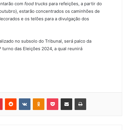
contarão com
food trucks
para refeições, a partir do
e outubro), estarão concentrados os caminhões de
decorados e os telões para a divulgação dos
calizado no subsolo do Tribunal, será palco da
 turno das Eleições 2024, a qual reunirá
Pinterest
Reddit
VK
OK
Pocket
Compartilhar via e-mail
Imprimir