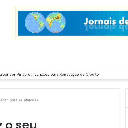
as Ribeiro inspeciona obras da última etapa do Centro de Convenções
mento para as eleições
z o seu