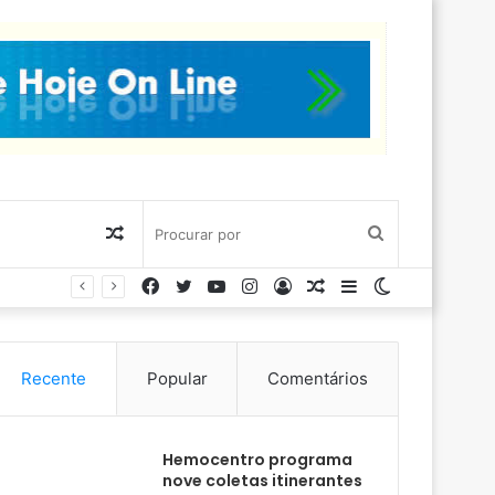
Artigo
Procurar
Facebook
Twitter
YouTube
Instagram
Entrar
Artigo
Barra
Switch
aleatório
por
aleatório
Lateral
skin
Recente
Popular
Comentários
Hemocentro programa
nove coletas itinerantes