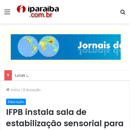
Menu
P
p
Lucas Ribeiro inspeciona obras da última etapa do Centro de Convenções
Início
/
Educação
Educação
IFPB instala sala de
estabilização sensorial para