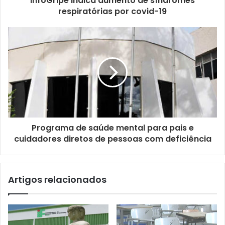
InfoGripe indica aumento de síndromes
o
respiratórias por covid-19
d
e
e
m
a
i
l
Programa de saúde mental para pais e
cuidadores diretos de pessoas com deficiência
Artigos relacionados