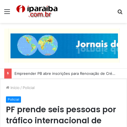
Menu
P
p
Lucas Ribeiro inspeciona obras da última etapa do Centro de Convenções
Início
/
Policial
Policial
PF prende seis pessoas por
tráfico internacional de