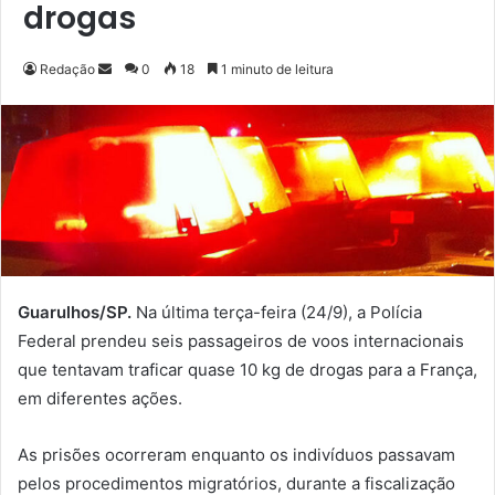
drogas
Redação
M
0
18
1 minuto de leitura
a
n
d
e
u
m
e
-
m
Guarulhos/SP.
Na última terça-feira (24/9), a Polícia
a
Federal prendeu seis passageiros de voos internacionais
i
que tentavam traficar quase 10 kg de drogas para a França,
l
em diferentes ações.
As prisões ocorreram enquanto os indivíduos passavam
pelos procedimentos migratórios, durante a fiscalização