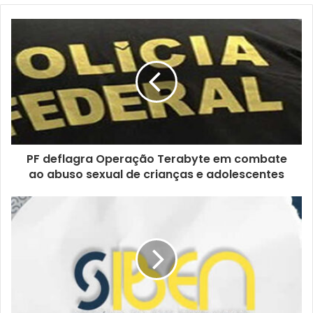
o
s
e
u
e
n
d
e
r
e
ç
PF deflagra Operação Terabyte em combate
o
ao abuso sexual de crianças e adolescentes
d
e
e
m
a
i
l