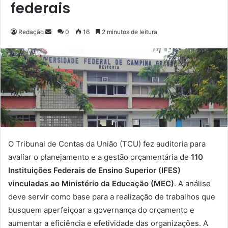
federais
Redação
M
0
16
2 minutos de leitura
a
n
d
e
u
m
e
-
m
O Tribunal de Contas da União (TCU) fez auditoria para
a
avaliar o planejamento e a gestão orçamentária de
110
i
Instituições Federais de Ensino Superior (IFES)
l
vinculadas ao Ministério da Educação (MEC)
. A análise
deve servir como base para a realização de trabalhos que
busquem aperfeiçoar a governança do orçamento e
aumentar a eficiência e efetividade das organizações. A