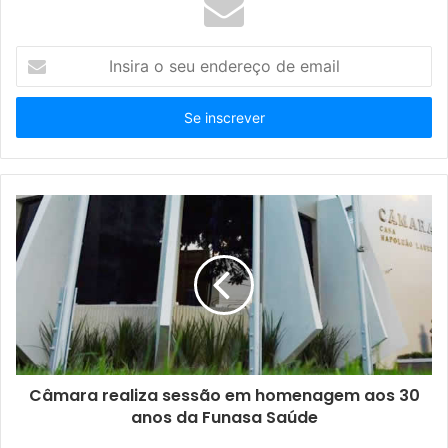
I
n
s
i
r
a
o
s
e
u
e
n
d
e
r
e
ç
Câmara realiza sessão em homenagem aos 30
o
anos da Funasa Saúde
d