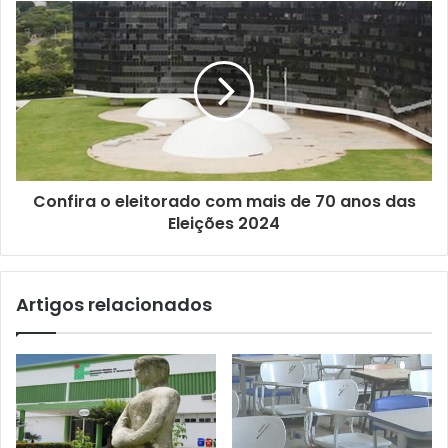
e
e
m
a
i
l
Confira o eleitorado com mais de 70 anos das
Eleições 2024
Artigos relacionados