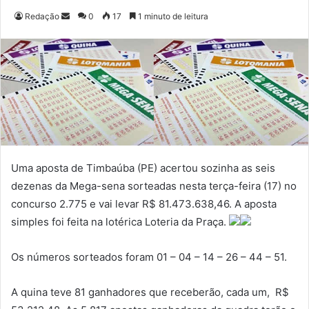
Redação
M
0
17
1 minuto de leitura
a
n
d
e
u
m
e
-
m
Uma aposta de Timbaúba (PE) acertou sozinha as seis
a
dezenas da Mega-sena sorteadas nesta terça-feira (17) no
i
concurso 2.775 e vai levar R$ 81.473.638,46. A aposta
l
simples foi feita na lotérica Loteria da Praça.
Os números sorteados foram 01 – 04 – 14 – 26 – 44 – 51.
A quina teve 81 ganhadores que receberão, cada um, R$