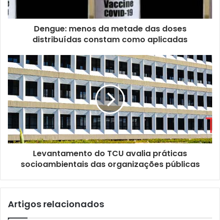
r
e
ç
Dengue: menos da metade das doses
o
distribuídas constam como aplicadas
d
e
e
m
a
i
l
Levantamento do TCU avalia práticas
socioambientais das organizações públicas
Artigos relacionados