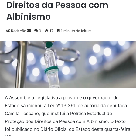
Direitos da Pessoa com
Albinismo
Redação
M
0
17
1 minuto de leitura
a
n
d
e
u
m
e
-
m
A Assembleia Legislativa a provou e o governador do
a
Estado sancionou a Lei nº 13.391, de autoria da deputada
i
Camila Toscano, que institui a Política Estadual de
l
Proteção dos Direitos da Pessoa com Albinismo. O texto
foi publicado no Diário Oficial do Estado desta quarta-feira