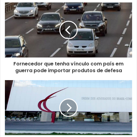
s
e
u
e
n
d
e
r
e
ç
Fornecedor que tenha vínculo com país em
o
guerra pode importar produtos de defesa
d
e
e
m
a
i
l