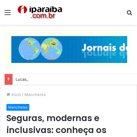
Menu
P
p
Lucas Ribeiro inspeciona obras da última etapa do Centro de Convenções
Início
/
Manchetes
Manchetes
Seguras, modernas e
inclusivas: conheça os