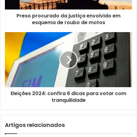
r
e
ç
Preso procurado da justiça envolvido em
o
esquema de roubo de motos
d
e
e
m
a
i
l
Eleições 2024: confira 6 dicas para votar com
tranquilidade
Artigos relacionados