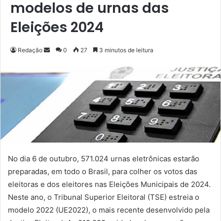
modelos de urnas das
Eleições 2024
Redação
M
0
27
3 minutos de leitura
a
n
d
e
u
m
e
-
m
No dia 6 de outubro, 571.024 urnas eletrônicas estarão
a
preparadas, em todo o Brasil, para colher os votos das
i
eleitoras e dos eleitores nas Eleições Municipais de 2024.
l
Neste ano, o Tribunal Superior Eleitoral (TSE) estreia o
modelo 2022 (UE2022), o mais recente desenvolvido pela