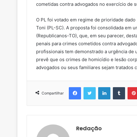
a
cometidas contra advogados no exercício de s
i
l
O PL foi votado em regime de prioridade dado
Toni (PL-SC). A proposta foi consolidada em um
(Republicanos-TO), que, em seu parecer, dest
penais para crimes cometidos contra advogad
profissionais tem demonstrado a urgência de u
prevê que os crimes de homicídio e lesão corp
advogados ou seus familiares sejam tratados
Facebook
Twitter
Linkedin
Tumblr
Compartilhar
Redação