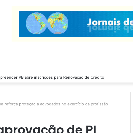
cas Ribeiro inspeciona obras da última etapa do Centro de Convenções
e reforça proteção a advogados no exercício da profissão
aprovação de PL