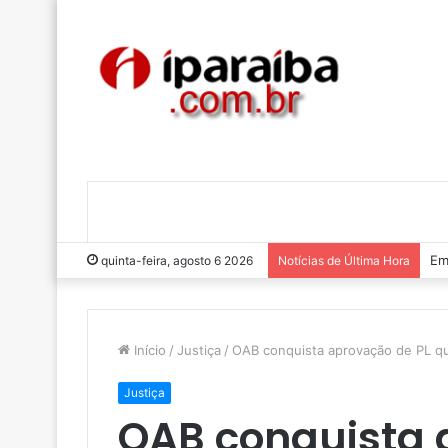
Lu
quinta-feira, agosto 6 2026
Notícias de Última Hora
Início
/
Justiça
/
OAB conquista aprovação de PL qu
Justiça
OAB conquista 