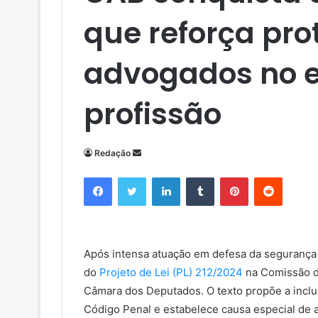
que reforça pro
advogados no e
profissão
Redação
M
a
Facebook
Twitter
Linkedin
Tumblr
Pinterest
Reddit
n
d
e
u
Após intensa atuação em defesa da segurança 
m
do
Projeto de Lei (PL) 212/2024
na Comissão de
e
Câmara dos Deputados. O texto propõe a inclu
-
m
Código Penal e estabelece causa especial de 