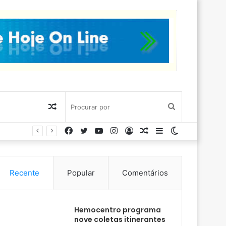
Artigo
Procurar
Facebook
Twitter
YouTube
Instagram
Entrar
Artigo
Barra
Switch
aleatório
por
aleatório
Lateral
skin
Recente
Popular
Comentários
Hemocentro programa
nove coletas itinerantes