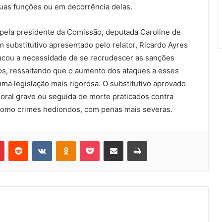
uas funções ou em decorrência delas.
 pela presidente da Comissão, deputada Caroline de
 substitutivo apresentado pelo relator, Ricardo Ayres
acou a necessidade de se recrudescer as sanções
os, ressaltando que o aumento dos ataques a esses
ma legislação mais rigorosa. O substitutivo aprovado
oral grave ou seguida de morte praticados contra
 como crimes hediondos, com penas mais severas.
Pinterest
Reddit
VK
OK
Pocket
Compartilhar via e-mail
Imprimir