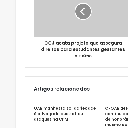
n
d
e
r
e
ç
o
CCJ acata projeto que assegura
d
direitos para estudantes gestantes
e
e mães
e
m
a
i
l
Artigos relacionados
OAB manifesta solidariedade
CFOAB def
à advogada que sofreu
continuid
ataques na CPMI
de honorár
mesmo apó