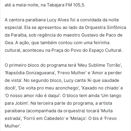
até a meia-noite, na Tabajara FM 105,5.
A cantora paraibana Lucy Alves foi a convidada da noite
especial. Ela se apresentou ao lado da Orquestra Sinfônica
da Paraíba, sob regência do maestro Gustavo de Paco de
Gea. A ação, que também contou com uma feirinha
cultural, aconteceu na Praça do Povo do Espaço Cultural.
O primeiro bloco do programa terá ‘Meu Sublime Torrão’,
‘Rapsódia Gonzagueana’, ‘Frevo Mulher’ e ‘Amor a perder
de vista’. No segundo bloco, Lucy canta ‘Ai que saudade
docê’, ‘De volta pro meu aconchego’, ‘Xaxado no chiado’ e
‘O nosso amor não é daqui’. O bloco tem ainda ‘Um tango
para Jobim’. Na terceira parte do programa, a artista
paraibana (acompanhada da orquestra) tocará ‘Muita
estrada’, ‘Forró em Cabedelo’ e ‘Melaço’. O bis é ‘Frevo
Mulher’.