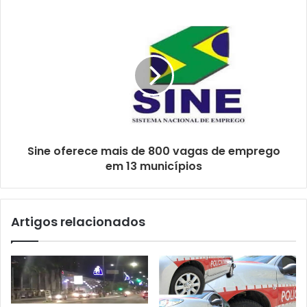
o
d
e
e
m
a
i
l
Sine oferece mais de 800 vagas de emprego
em 13 municípios
Artigos relacionados