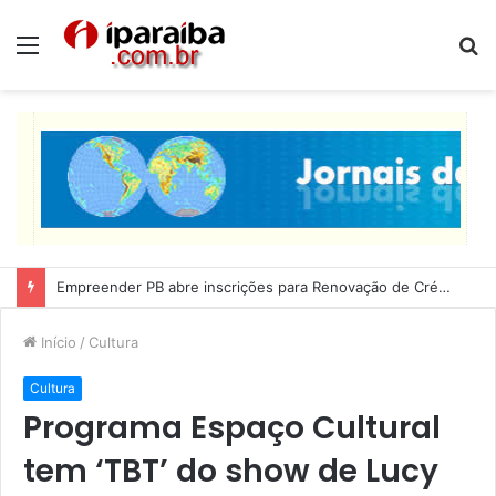
Menu
P
p
Lucas Ribeiro inspeciona obras da última etapa do Centro de Convenções
Início
/
Cultura
Cultura
Programa Espaço Cultural
tem ‘TBT’ do show de Lucy