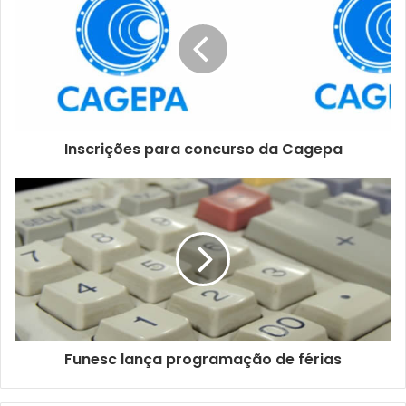
u
e
n
d
e
r
e
ç
Inscrições para concurso da Cagepa
o
d
e
e
m
a
i
l
Funesc lança programação de férias