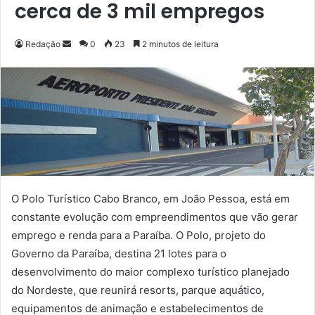
cerca de 3 mil empregos
Redação
M
0
23
2 minutos de leitura
a
n
d
e
u
m
e
-
m
O Polo Turístico Cabo Branco, em João Pessoa, está em
a
constante evolução com empreendimentos que vão gerar
i
emprego e renda para a Paraíba. O Polo, projeto do
l
Governo da Paraíba, destina 21 lotes para o
desenvolvimento do maior complexo turístico planejado
do Nordeste, que reunirá resorts, parque aquático,
equipamentos de animação e estabelecimentos de