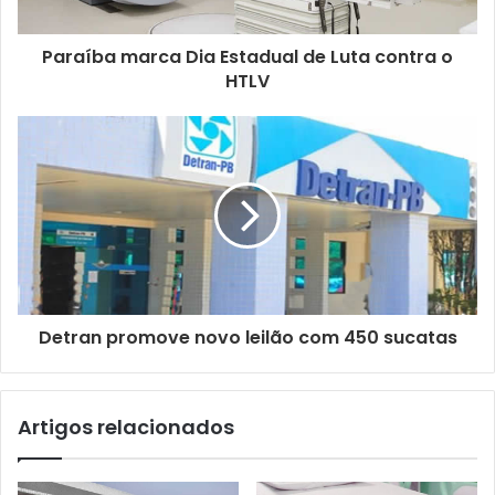
r
e
ç
Paraíba marca Dia Estadual de Luta contra o
o
HTLV
d
e
e
m
a
i
l
Detran promove novo leilão com 450 sucatas
Artigos relacionados