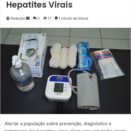
Hepatites Virais
Redação
M
0
17
1 minuto de leitura
a
n
d
e
u
m
e
-
m
a
i
l
Alertar a população sobre prevenção, diagnóstico e