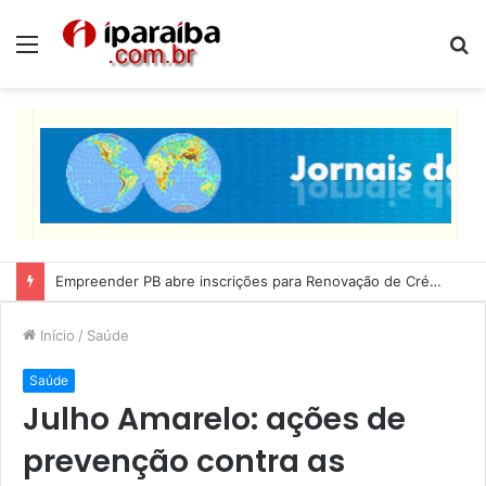
Menu
P
p
Lucas Ribeiro inspeciona obras da última etapa do Centro de Convenções
Início
/
Saúde
Saúde
Julho Amarelo: ações de
prevenção contra as