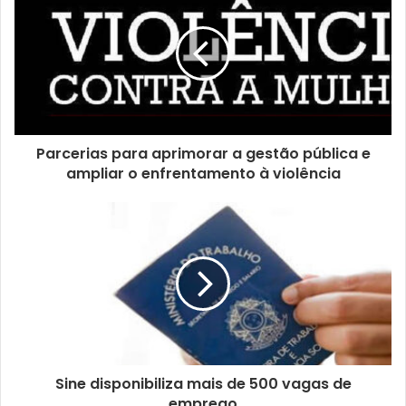
u
e
n
d
e
r
e
ç
Parcerias para aprimorar a gestão pública e
o
ampliar o enfrentamento à violência
d
e
e
m
a
i
l
Sine disponibiliza mais de 500 vagas de
emprego