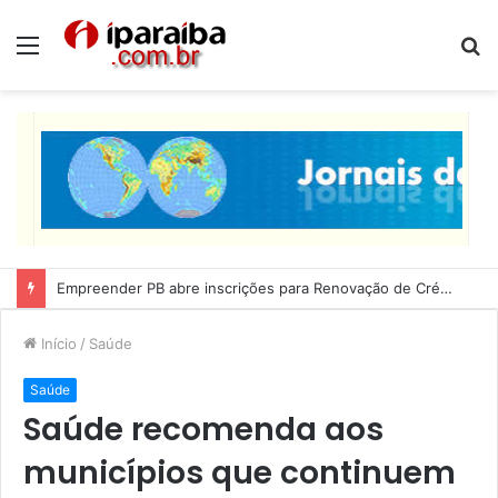
Menu
P
p
Lucas Ribeiro inspeciona obras da última etapa do Centro de Convenções
Início
/
Saúde
Saúde
Saúde recomenda aos
municípios que continuem