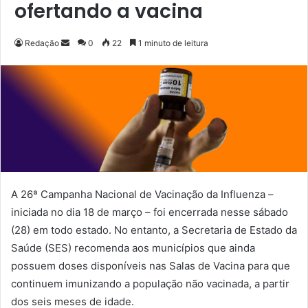
ofertando a vacina
Redação
M
0
22
1 minuto de leitura
a
n
d
e
u
m
e
-
m
A 26ª Campanha Nacional de Vacinação da Influenza –
a
iniciada no dia 18 de março – foi encerrada nesse sábado
i
(28) em todo estado. No entanto, a Secretaria de Estado da
l
Saúde (SES) recomenda aos municípios que ainda
possuem doses disponíveis nas Salas de Vacina para que
continuem imunizando a população não vacinada, a partir
dos seis meses de idade.