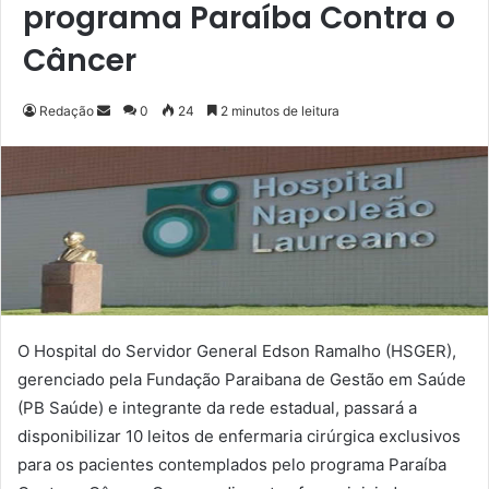
programa Paraíba Contra o
Câncer
Redação
M
0
24
2 minutos de leitura
a
n
d
e
u
m
e
-
m
O Hospital do Servidor General Edson Ramalho (HSGER),
a
gerenciado pela Fundação Paraibana de Gestão em Saúde
i
(PB Saúde) e integrante da rede estadual, passará a
l
disponibilizar 10 leitos de enfermaria cirúrgica exclusivos
para os pacientes contemplados pelo programa Paraíba