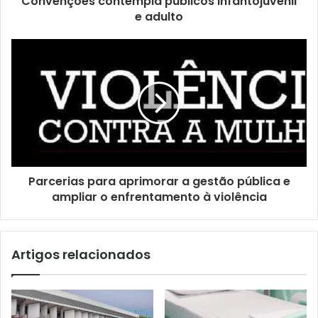
Convenções contempla públicos infantojuvenil
d
e adulto
e
e
m
a
i
l
Parcerias para aprimorar a gestão pública e
ampliar o enfrentamento à violência
Artigos relacionados