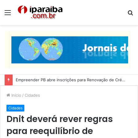
Menu
P
p
Empreender PB abre inscrições para Renovação de Crédito
Início
/
Cidades
Cidades
Dnit deverá rever regras
para reequilíbrio de