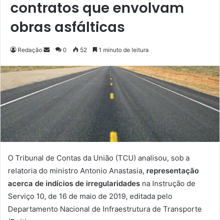
contratos que envolvam
obras asfálticas
Redação
M
0
52
1 minuto de leitura
a
n
d
e
u
m
e
-
m
O Tribunal de Contas da União (TCU) analisou, sob a
a
relatoria do ministro Antonio Anastasia,
representação
i
acerca de indícios de irregularidades
na Instrução de
l
Serviço 10, de 16 de maio de 2019, editada pelo
Departamento Nacional de Infraestrutura de Transporte