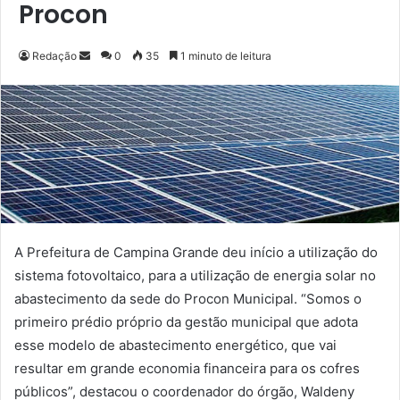
Procon
Redação
M
0
35
1 minuto de leitura
a
n
d
e
u
m
e
-
m
A Prefeitura de Campina Grande deu início a utilização do
a
sistema fotovoltaico, para a utilização de energia solar no
i
abastecimento da sede do Procon Municipal. “Somos o
l
primeiro prédio próprio da gestão municipal que adota
esse modelo de abastecimento energético, que vai
resultar em grande economia financeira para os cofres
públicos”, destacou o coordenador do órgão, Waldeny