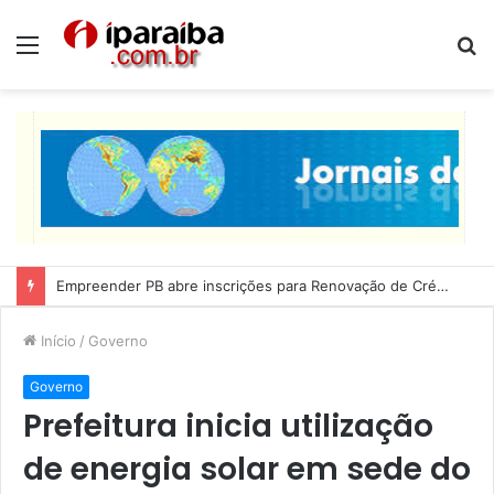
Menu
P
p
Lucas Ribeiro inspeciona obras da última etapa do Centro de Convenções
Início
/
Governo
Governo
Prefeitura inicia utilização
de energia solar em sede do