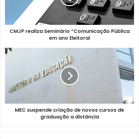
d
e
r
e
ç
CMJP realiza Seminário “Comunicação Pública
o
em ano Eleitoral
d
e
e
m
a
i
l
MEC suspende criação de novos cursos de
graduação a distância