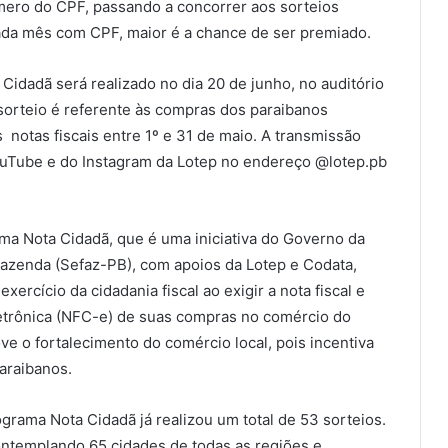
úmero do CPF, passando a concorrer aos sorteios
ada mês com CPF, maior é a chance de ser premiado.
Cidadã será realizado no dia 20 de junho, no auditório
sorteio é referente às compras dos paraibanos
 notas fiscais entre 1º e 31 de maio. A transmissão
 YouTube e do Instagram da Lotep no endereço @lotep.pb
a Nota Cidadã, que é uma iniciativa do Governo da
Fazenda (Sefaz-PB), com apoios da Lotep e Codata,
xercício da cidadania fiscal ao exigir a nota fiscal e
letrônica (NFC-e) de suas compras no comércio do
 o fortalecimento do comércio local, pois incentiva
araibanos.
grama Nota Cidadã já realizou um total de 53 sorteios.
ntemplando 65 cidades de todas as regiões e