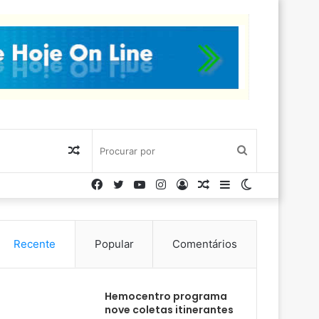
Artigo
Procurar
Facebook
Twitter
YouTube
Instagram
Entrar
Artigo
Barra
Switch
aleatório
por
aleatório
Lateral
skin
Recente
Popular
Comentários
Hemocentro programa
nove coletas itinerantes