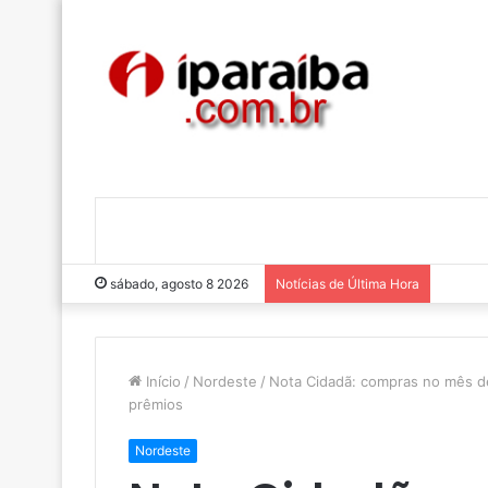
sábado, agosto 8 2026
Notícias de Última Hora
Início
/
Nordeste
/
Nota Cidadã: compras no mês d
prêmios
Nordeste