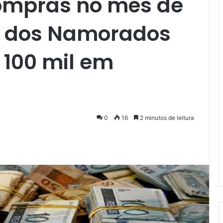
ompras no mês de
 e dos Namorados
 100 mil em
0
16
2 minutos de leitura