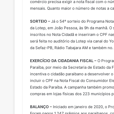
comércio precisa exigir a nota fiscal com o n
mensais. Quanto maior o número de notas a c
SORTEIO –
Já o 54º sorteio do Programa Nota 
da Lotep, em João Pessoa, às 9h da manhã. O 
inscritos no Nota Cidadã e inseriram o CPF nas
será feita no auditório da Lotep via canal do
da Sefaz-PB, Rádio Tabajara AM e também no.
EXERCÍCIO DA CIDADANIA FISCAL –
O Program
Paraíba, por meio da Secretaria de Estado da 
incentiva o cidadão paraibano a desenvolver o e
incluir o CPF na Nota Fiscal do Consumidor E
Estado da Paraíba. A campanha também promove
compras em lojas físicas dos 223 municípios p
BALANÇO –
Iniciado em janeiro de 2020, o Pro
Foram pagos 1.247 prêmios aos paraibanos, co