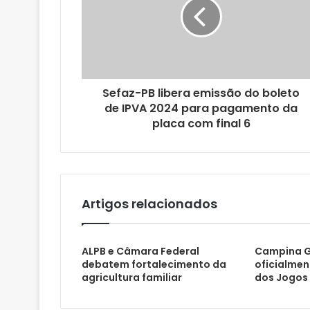
d
e
r
e
ç
o
Sefaz-PB libera emissão do boleto
d
de IPVA 2024 para pagamento da
e
placa com final 6
e
m
a
i
l
Artigos relacionados
ALPB e Câmara Federal
Campina G
debatem fortalecimento da
oficialmen
agricultura familiar
dos Jogos