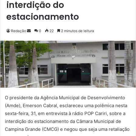
interdição do
estacionamento
Redação
M
0
22
2 minutos de leitura
a
n
d
e
u
m
e
-
m
O presidente da Agência Municipal de Desenvolvimento
a
(Amde), Emerson Cabral, esclareceu uma polêmica nesta
i
sexta-feira, 31, em entrevista à rádio POP Cariri, sobre a
l
interdição do estacionamento da Câmara Municipal de
Campina Grande (CMCG) e negou que seja uma retaliação