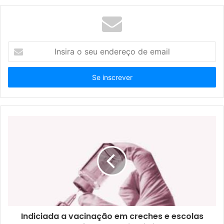
I
n
s
i
r
a
o
s
e
u
e
n
d
e
r
e
ç
Indiciada a vacinação em creches e escolas