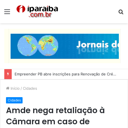
Menu
P
p
Lucas Ribeiro inspeciona obras da última etapa do Centro de Convenções
Início
/
Cidades
Cidades
Amde nega retaliação à
Câmara em caso de