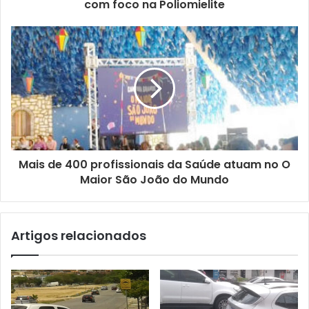
o
com foco na Poliomielite
d
e
e
m
a
i
l
Mais de 400 profissionais da Saúde atuam no O
Maior São João do Mundo
Artigos relacionados